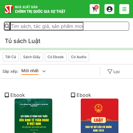
0
Tủ sách Luật
Tất Cả
Sách Giấy
Có Ebook
Có Audio
Mới nhất
Sắp xếp:
Lọc
Giá tăng đần
Ebook
Ebook
Giá thấp đần
Năm xuất bản
Mới nhất