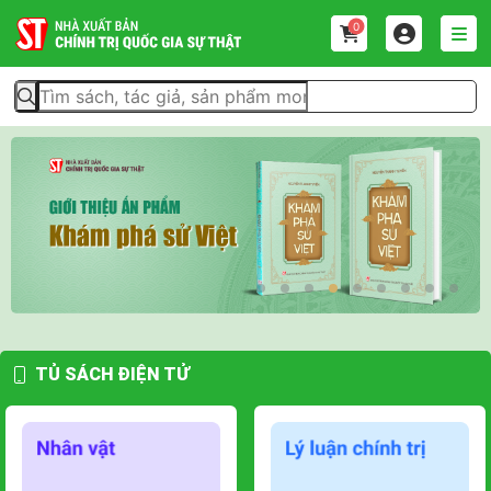
0
t
Ra mắt ấn phẩm Khám
phá sử Việt
TỦ SÁCH ĐIỆN TỬ