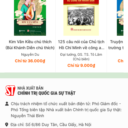
Kim Vân Kiều chú thích
125 câu nói của Chủ tịch
Truyện T
(Bùi Khánh Diễn chú thích)
Hồ Chí Minh về công an
trường tân
nhân dân (Xuất bản lần
Trần Trọng
Nguyễn Du
Đại tướng, GS. TS. Tô Lâm
Ng
(Chủ biên)
thứ năm, có chỉnh sửa, bổ
Chỉ từ 36.000₫
Chỉ 
Chỉ từ 9.000₫
sung)
Chịu trách nhiệm tổ chức xuất bản điện tử: Phó Giám đốc -
Phó Tổng biên tập Nhà xuất bản Chính trị quốc gia Sự thật:
Nguyễn Thái Bình
Địa chỉ: Số 6/86 Duy Tân, Cầu Giấy, Hà Nội