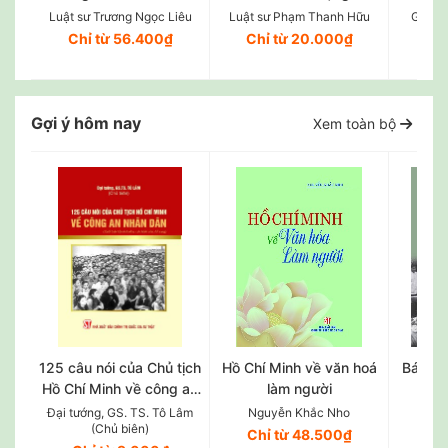
bản quy phạm pháp luật
Luật sư Trương Ngọc Liêu
Luật sư Phạm Thanh Hữu
GS.TS
Chỉ từ 56.400₫
Chỉ từ 20.000₫
Ch
Gợi ý hôm nay
Xem toàn bộ
125 câu nói của Chủ tịch
Hồ Chí Minh về văn hoá
Bác Hồ
Hồ Chí Minh về công an
làm người
ch
nhân dân (Xuất bản lần
Đại tướng, GS. TS. Tô Lâm
Nguyễn Khắc Nho
P
(Chủ biên)
thứ năm, có chỉnh sửa, bổ
Chỉ từ 48.500₫
Ch