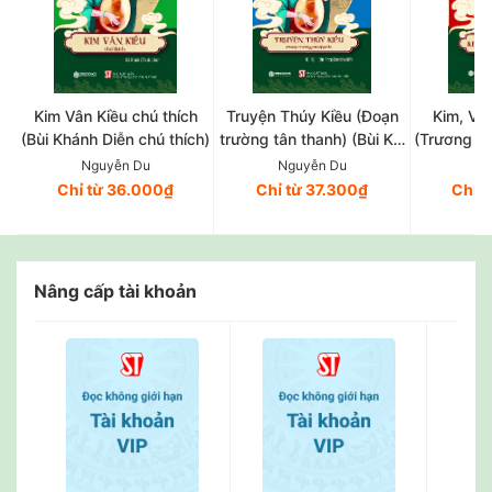
Kim Vân Kiều chú thích
Truyện Thúy Kiều (Đoạn
Kim, Vân
(Bùi Khánh Diễn chú thích)
trường tân thanh) (Bùi Kỷ,
(Trương V
Trần Trọng Kim hiệu khảo)
và 
Nguyễn Du
Nguyễn Du
Ng
Chỉ từ 36.000₫
Chỉ từ 37.300₫
Chỉ 
Nâng cấp tài khoản