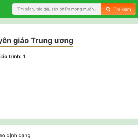
Tìm kiếm
yên giáo Trung ương
iáo trình: 1
eo định dạng