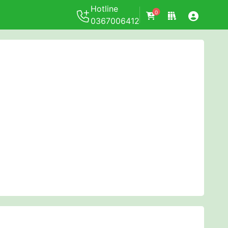
Hotline
0
0367006412