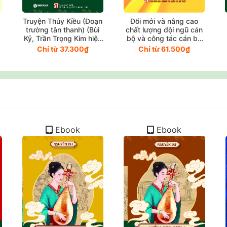
Truyện Thúy Kiều (Đoạn
Đổi mới và nâng cao
trường tân thanh) (Bùi
chất lượng đội ngũ cán
t
Kỷ, Trần Trọng Kim hiệu
bộ và công tác cán bộ
khảo)
trong giai đoạn mới
Chỉ từ 37.300₫
Chỉ từ 61.500₫
(Sách chuyên khảo)
(Xuất bản lần thứ tư)
Ebook
Ebook