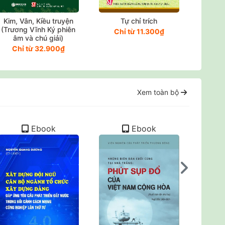
Kim, Vân, Kiều truyện
Tự chỉ trích
Truy
(Trương Vĩnh Ký phiên
trường 
Chỉ từ 11.300₫
âm và chú giải)
Sơn N
hiệu đ
Chỉ từ 32.900₫
Ch
Xem toàn bộ
Ebook
Ebook