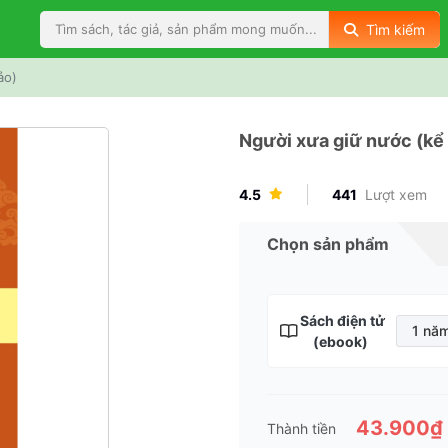
Tìm kiếm
ảo)
Người xưa giữ nước (kể
4.5
441
Lượt xem
Chọn sản phẩm
Sách điện tử
1 nă
(ebook)
1 
2 
3 
43.900₫
Thành tiền