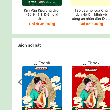
Kim Vân Kiều chú thích
125 câu nói của Chủ
(Bùi Khánh Diễn chú
tịch Hồ Chí Minh về
thích)
công an nhân dân (Xuấ
bản lần thứ năm, có
Chỉ từ 36.000₫
Chỉ từ 9.000₫
chỉnh sửa, bổ sung)
Sách nổi bật
k
Ebook
Ebook