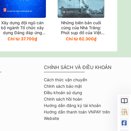
Xây dựng đội ngũ cán
Những biên bản cuối
Giáo t
bộ ngành Tổ chức xây
cùng của Nhà Trắng:
Chí Mi
dựng Đảng đáp ứng
Phút sụp đổ của Việt
nông
yêu cầu phát triển đất
Nam Cộng hoà (Xuất
Chỉ từ 37.700₫
Chỉ từ 62.300₫
Chỉ
nước trong bối cảnh
bản lần thứ ba)
Cách mạng công
nghiệp lần thứ tư
CHÍNH SÁCH VÀ ĐIỀU KHOẢN
Cách thức vận chuyển
Chính sách bảo mật
Điều khoản sử dụng
Chính sách hồi hoàn
Hướng dẫn đăng ký tài khoản
Hướng dẫn thanh toán VNPAY trên
Website