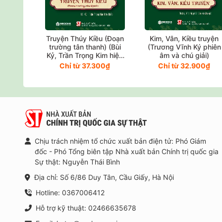
ú thích
Truyện Thúy Kiều (Đoạn
Kim, Vân, Kiều truyện
ễn chú
trường tân thanh) (Bùi
(Trương Vĩnh Ký phiên
Kỷ, Trần Trọng Kim hiệu
âm và chú giải)
khảo)
000₫
Chỉ từ 37.300₫
Chỉ từ 32.900₫
Chịu trách nhiệm tổ chức xuất bản điện tử: Phó Giám
đốc - Phó Tổng biên tập Nhà xuất bản Chính trị quốc gia
Sự thật: Nguyễn Thái Bình
Địa chỉ: Số 6/86 Duy Tân, Cầu Giấy, Hà Nội
Hotline: 0367006412
Hỗ trợ kỹ thuật: 02466635678