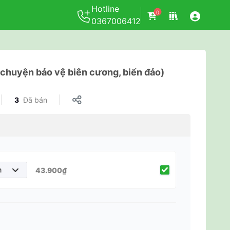
Hotline
0
0367006412
 chuyện bảo vệ biên cương, biển đảo)
3
Đã bán
m
43.900₫
năm
năm
năm