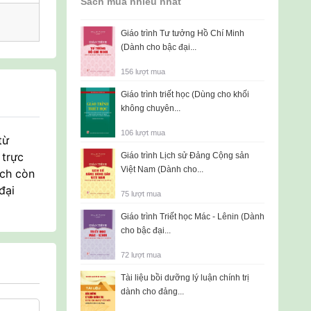
Sách mua nhiều nhất
Giáo trình Tư tưởng Hồ Chí Minh
(Dành cho bậc đại...
156 lượt mua
Giáo trình triết học (Dùng cho khối
không chuyên...
106 lượt mua
từ
 trực
Giáo trình Lịch sử Đảng Cộng sản
Việt Nam (Dành cho...
ách còn
đại
75 lượt mua
Giáo trình Triết học Mác - Lênin (Dành
cho bậc đại...
72 lượt mua
Tài liệu bồi dưỡng lý luận chính trị
dành cho đảng...