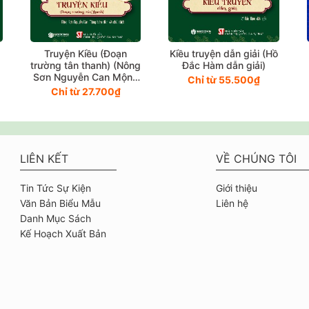
Truyện Kiều (Đoạn
Kiều truyện dẫn giải (Hồ
trường tân thanh) (Nông
Đắc Hàm dẫn giải)
Sơn Nguyễn Can Mộng
Chỉ từ 55.500₫
hiệu đính và chú thích)
Chỉ từ 27.700₫
LIÊN KẾT
VỀ CHÚNG TÔI
Tin Tức Sự Kiện
Giới thiệu
Văn Bản Biểu Mẫu
Liên hệ
Danh Mục Sách
Kế Hoạch Xuất Bản