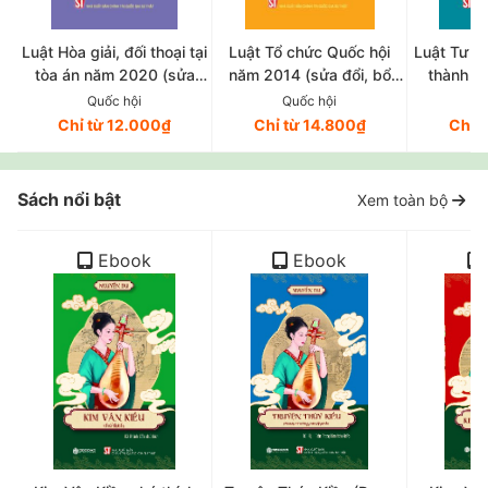
Luật Hòa giải, đối thoại tại
Luật Tổ chức Quốc hội
Luật Tư p
tòa án năm 2020 (sửa
năm 2014 (sửa đổi, bổ
thành n
đổi, bổ sung năm 2025)
sung năm 2020, 2025)
(sửa đổi
Quốc hội
Quốc hội
Q
Chỉ từ 12.000₫
Chỉ từ 14.800₫
Chỉ 
Sách nổi bật
Xem toàn bộ
Ebook
Ebook