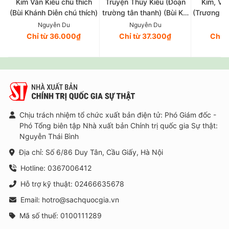
Kim Vân Kiều chú thích
Truyện Thúy Kiều (Đoạn
Kim, Vân
(Bùi Khánh Diễn chú thích)
trường tân thanh) (Bùi Kỷ,
(Trương V
Trần Trọng Kim hiệu khảo)
và 
Nguyễn Du
Nguyễn Du
Ng
Chỉ từ 36.000₫
Chỉ từ 37.300₫
Chỉ 
Chịu trách nhiệm tổ chức xuất bản điện tử: Phó Giám đốc -
Phó Tổng biên tập Nhà xuất bản Chính trị quốc gia Sự thật:
Nguyễn Thái Bình
Địa chỉ: Số 6/86 Duy Tân, Cầu Giấy, Hà Nội
Hotline: 0367006412
Hỗ trợ kỹ thuật: 02466635678
Email: hotro@sachquocgia.vn
Mã số thuế: 0100111289