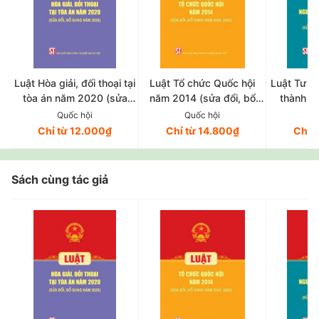
Luật Hòa giải, đối thoại tại
Luật Tổ chức Quốc hội
Luật Tư p
tòa án năm 2020 (sửa
năm 2014 (sửa đổi, bổ
thành n
đổi, bổ sung năm 2025)
sung năm 2020, 2025)
(sửa đổi
Quốc hội
Quốc hội
Q
Chỉ từ 12.000₫
Chỉ từ 14.800₫
Chỉ 
Sách cùng tác giả