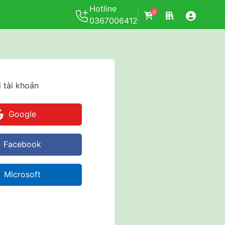
Hotline
0
0367006412
 tài khoản
Google
Facebook
Microsoft