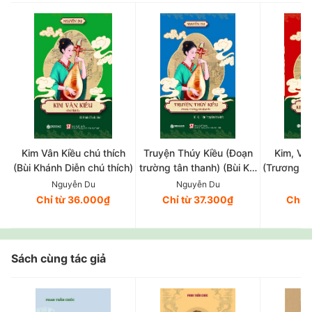
Kim Vân Kiều chú thích
Truyện Thúy Kiều (Đoạn
Kim, Vân
(Bùi Khánh Diễn chú thích)
trường tân thanh) (Bùi Kỷ,
(Trương V
Trần Trọng Kim hiệu khảo)
và 
Nguyễn Du
Nguyễn Du
Ng
Chỉ từ 36.000₫
Chỉ từ 37.300₫
Chỉ 
Sách cùng tác giả