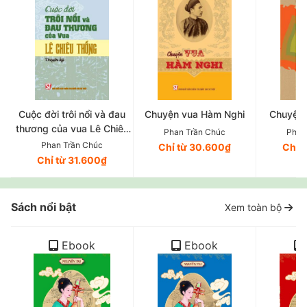
Cuộc đời trôi nổi và đau
Chuyện vua Hàm Nghi
Chuyện 
thương của vua Lê Chiêu
Phan Trần Chúc
Phan
Thống (Truyện ký)
Phan Trần Chúc
Chỉ từ 30.600₫
Chỉ 
Chỉ từ 31.600₫
Sách nổi bật
Xem toàn bộ
Ebook
Ebook