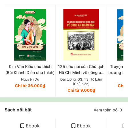
Kim Vân Kiều chú thích
125 câu nói của Chủ tịch
Truyện T
(Bùi Khánh Diễn chú thích)
Hồ Chí Minh về công an
trường tân
nhân dân (Xuất bản lần
Trần Trọng
Nguyễn Du
Đại tướng, GS. TS. Tô Lâm
Ng
(Chủ biên)
thứ năm, có chỉnh sửa, bổ
Chỉ từ 36.000₫
Chỉ 
Chỉ từ 9.000₫
sung)
Sách nổi bật
Xem toàn bộ
Ebook
Ebook