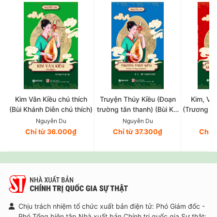
Kim Vân Kiều chú thích
Truyện Thúy Kiều (Đoạn
Kim, Vân
(Bùi Khánh Diễn chú thích)
trường tân thanh) (Bùi Kỷ,
(Trương V
Trần Trọng Kim hiệu khảo)
và 
Nguyễn Du
Nguyễn Du
Ng
Chỉ từ 36.000₫
Chỉ từ 37.300₫
Chỉ 
Chịu trách nhiệm tổ chức xuất bản điện tử: Phó Giám đốc -
Phó Tổng biên tập Nhà xuất bản Chính trị quốc gia Sự thật: