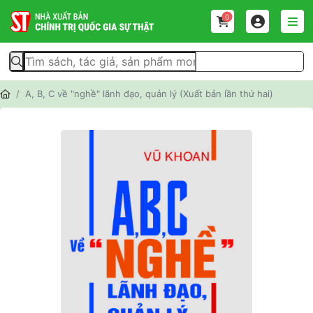
0
A, B, C về "nghề" lãnh đạo, quản lý (Xuất bản lần thứ hai)