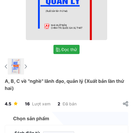
Đọc thử
A, B, C về "nghề" lãnh đạo, quản lý (Xuất bản lần thứ
hai)
4.5
16
Lượt xem
2
Đã bán
Chọn sản phẩm
Sách điện tử