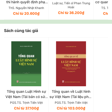
thi hành quyết định phạt
cơ quan t
Luật sư, Tiến sĩ Phan Trung
tiền trong xử phạt vi
- Tóm tắt v
Hoài
ThS. Nguyễn Nhật Khanh
TS. Tr
phạm hành chính: thực
liệu dàn
Chỉ từ 36.200₫
Chỉ từ 20.600₫
Chỉ 
trạng và giải pháp (Sách
pháp
chuyên khảo)
Sách cùng tác giả
Tổng quan Luật Hình sự
Tổng quan về Luật hình
Việt Nam (Tái bản có sửa
sự Việt Nam (Tài liệu phục
chữa, bổ sung)
vụ giảng dạy, học tập cho
PGS.TS. Trịnh Tiến Việt
PGS.TS. Trịnh Tiến Việt
giảng viên, sinh viên, học
Chỉ từ 37.100₫
Chỉ từ 103.000₫