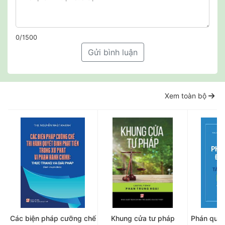
0/1500
Gửi bình luận
Xem toàn bộ
Các biện pháp cưỡng chế
Khung cửa tư pháp
Phán quyế