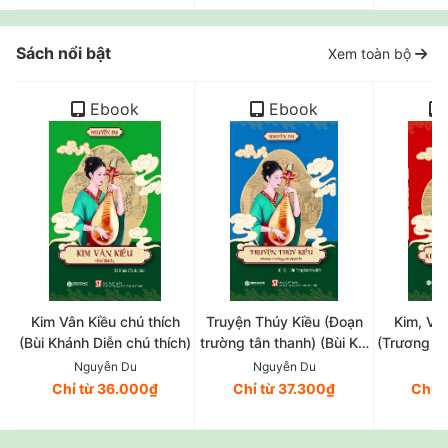
viên ngành Luật)
Sách nổi bật
Xem toàn bộ
Ebook
Ebook
Kim Vân Kiều chú thích
Truyện Thúy Kiều (Đoạn
Kim, Vân
(Bùi Khánh Diễn chú thích)
trường tân thanh) (Bùi Kỷ,
(Trương V
Trần Trọng Kim hiệu khảo)
và 
Nguyễn Du
Nguyễn Du
Ng
Chỉ từ 36.000₫
Chỉ từ 37.300₫
Chỉ 