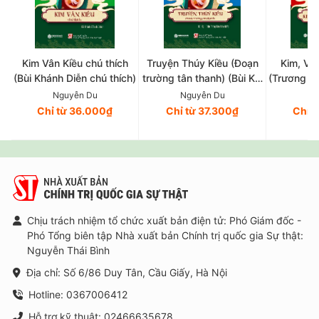
Kim Vân Kiều chú thích
Truyện Thúy Kiều (Đoạn
Kim, Vân
(Bùi Khánh Diễn chú thích)
trường tân thanh) (Bùi Kỷ,
(Trương V
Trần Trọng Kim hiệu khảo)
và 
Nguyễn Du
Nguyễn Du
Ng
Chỉ từ 36.000₫
Chỉ từ 37.300₫
Chỉ 
Chịu trách nhiệm tổ chức xuất bản điện tử: Phó Giám đốc -
Phó Tổng biên tập Nhà xuất bản Chính trị quốc gia Sự thật:
Nguyễn Thái Bình
Địa chỉ: Số 6/86 Duy Tân, Cầu Giấy, Hà Nội
Hotline: 0367006412
Hỗ trợ kỹ thuật: 02466635678