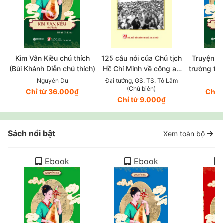
Kim Vân Kiều chú thích
125 câu nói của Chủ tịch
Truyện T
(Bùi Khánh Diễn chú thích)
Hồ Chí Minh về công an
trường tân
nhân dân (Xuất bản lần
Trần Trọng
Nguyễn Du
Đại tướng, GS. TS. Tô Lâm
Ng
(Chủ biên)
thứ năm, có chỉnh sửa, bổ
Chỉ từ 36.000₫
Chỉ 
Chỉ từ 9.000₫
sung)
Sách nổi bật
Xem toàn bộ
Ebook
Ebook