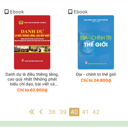
Ebook
Ebook
Danh dự là điều thiêng liêng,
Địa - chính trị thế giới
cao quý nhất (Những phát
Chỉ từ 24.800₫
biểu chỉ đạo, bài viết và
những hình ảnh của Tổng Bí
Chỉ từ 62.600₫
thư Nguyễn Phú Trọng đối
với lực lượng Công an nhân
dân Việt Nam)
38
39
40
41
42