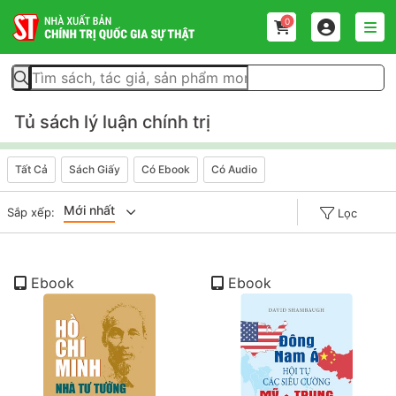
0
Tủ sách lý luận chính trị
Tất Cả
Sách Giấy
Có Ebook
Có Audio
Mới nhất
Sắp xếp:
Lọc
Giá tăng đần
Ebook
Ebook
Giá thấp đần
Năm xuất bản
Mới nhất