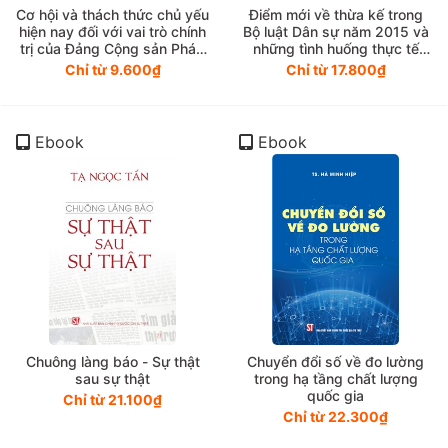
Cơ hội và thách thức chủ yếu
Điểm mới về thừa kế trong
hiện nay đối với vai trò chính
Bộ luật Dân sự năm 2015 và
trị của Đảng Cộng sản Pháp
những tình huống thực tế
tại châu Âu và đối với sự
(Xuất bản lần thứ ba, có sữa
Chỉ từ 9.600₫
Chỉ từ 17.800₫
nghiệp đổi mới, phát triển
chữa, bổ sung)
đất nước của Đảng Cộng
sản Việt Nam
Ebook
Ebook
Chuông làng báo - Sự thật
Chuyển đổi số về đo lường
sau sự thật
trong hạ tầng chất lượng
quốc gia
Chỉ từ 21.100₫
Chỉ từ 22.300₫