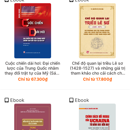
Cuộc chiến dài hơi: Đại chiến
Chế độ quan lại triều Lê sơ
lược của Trung Quốc nhằm
(1428-1527) và những giá trị
thay đổi trật tự của Mỹ (Sách
tham khảo cho cải cách chế
tham khảo)
độ công vụ, công chức ở
Chỉ từ 67.300₫
Chỉ từ 17.800₫
Việt Nam hiện nay
Ebook
Ebook