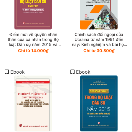
Điểm mới về quyền nhân
Chính sách đối ngoại của
thân của cá nhân trong Bộ
Ucraina từ năm 1991 đến
luật Dân sự năm 2015 và
nay: Kinh nghiệm và bài học
những tình huống thực tế
cho Việt Nam trong quan hệ
Chỉ từ 14.000₫
Chỉ từ 30.800₫
(Xuất bản lần thứ hai, có sữa
với các nước lớn (Sách
chữa, bổ sung)
chuyên khảo)
Ebook
Ebook