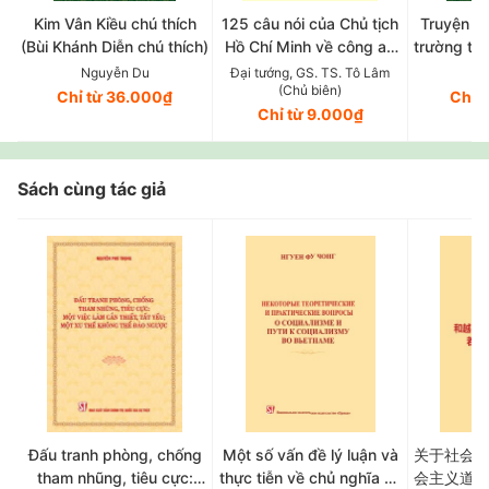
Kim Vân Kiều chú thích
125 câu nói của Chủ tịch
Truyện T
(Bùi Khánh Diễn chú thích)
Hồ Chí Minh về công an
trường tân
nhân dân (Xuất bản lần
Trần Trọng
Nguyễn Du
Đại tướng, GS. TS. Tô Lâm
Ng
(Chủ biên)
thứ năm, có chỉnh sửa, bổ
Chỉ từ 36.000₫
Chỉ 
Chỉ từ 9.000₫
sung)
Sách cùng tác giả
Đấu tranh phòng, chống
Một số vấn đề lý luận và
关于社会
tham nhũng, tiêu cực:
thực tiễn về chủ nghĩa xã
会主义道