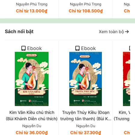
Một việc làm cần thiết, tất
hội và con đường đi lên
践问题 - [S
Nguyễn Phú Trọng
Nguyễn Phú Trọng
Nguyễ
yếu; một xu thế không thể
chủ nghĩa xã hội ở Việt
số vấn đề 
Chỉ từ 13.000₫
Chỉ từ 108.500₫
Chỉ 
đảo ngược
Nam (tiếng Nga)
tiễn về c
và con đư
nghĩa xã 
Sách nổi bật
Xem toàn bộ
(Tiế
Ebook
Ebook
Kim Vân Kiều chú thích
Truyện Thúy Kiều (Đoạn
Kim, Vân
(Bùi Khánh Diễn chú thích)
trường tân thanh) (Bùi Kỷ,
(Trương V
Trần Trọng Kim hiệu khảo)
và 
Nguyễn Du
Nguyễn Du
Ng
Chỉ từ 36.000₫
Chỉ từ 37.300₫
Chỉ 