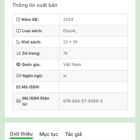
Thông tin xuất bản
Năm XB:
2024
Loại sách:
Ebook;
Khổ sách:
13 x 19
Số trang:
74
Quốc gia:
Việt Nam
Ngôn ngữ:
vi
Mã ISBN:
Mã ISBN Điện
978-604-57-9389-3
tử:
Giới thiệu
Mục lục
Tác giả