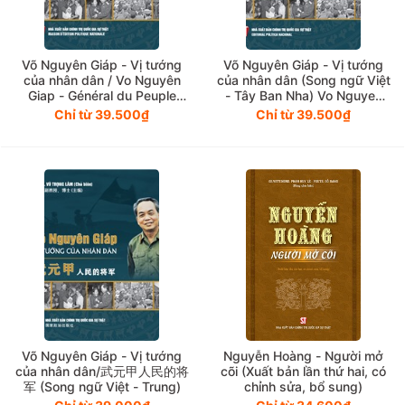
Võ Nguyên Giáp - Vị tướng
Võ Nguyên Giáp - Vị tướng
của nhân dân / Vo Nguyên
của nhân dân (Song ngữ Việt
Giap - Général du Peuple
- Tây Ban Nha) Vo Nguyen
(Song ngữ Việt - Pháp)
Giap - el General del pueblo
Chỉ từ 39.500₫
Chỉ từ 39.500₫
(en dos idiomas vietnamita y
español)
Võ Nguyên Giáp - Vị tướng
Nguyễn Hoàng - Người mở
của nhân dân/武元甲人民的将
cõi (Xuất bản lần thứ hai, có
军 (Song ngữ Việt - Trung)
chỉnh sửa, bổ sung)