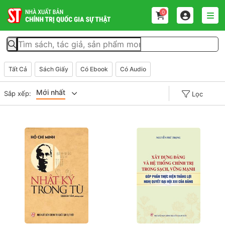
0
Tất Cả
Sách Giấy
Có Ebook
Có Audio
Mới nhất
Sắp xếp:
Lọc
Giá tăng đần
Giá thấp đần
Năm xuất bản
Mới nhất