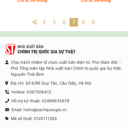
Chỉ từ 39.000₫
Chỉ từ 34.600₫
5
6
7
8
9
Chịu trách nhiệm tổ chức xuất bản điện tử: Phó Giám đốc -
Phó Tổng biên tập Nhà xuất bản Chính trị quốc gia Sự thật:
Nguyễn Thái Bình
Địa chỉ: Số 6/86 Duy Tân, Cầu Giấy, Hà Nội
Hotline: 0367006412
Hỗ trợ kỹ thuật: 02466635678
Email: hotro@sachquocgia.vn
Mã số thuế: 0100111289