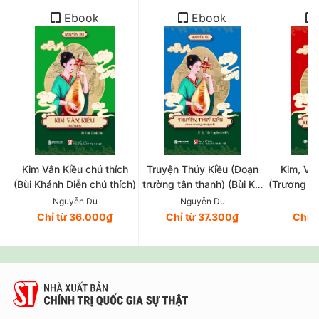
Ebook
Ebook
Kim Vân Kiều chú thích
Truyện Thúy Kiều (Đoạn
Kim, Vân
(Bùi Khánh Diễn chú thích)
trường tân thanh) (Bùi Kỷ,
(Trương V
Trần Trọng Kim hiệu khảo)
và 
Nguyễn Du
Nguyễn Du
Ng
Chỉ từ 36.000₫
Chỉ từ 37.300₫
Chỉ 