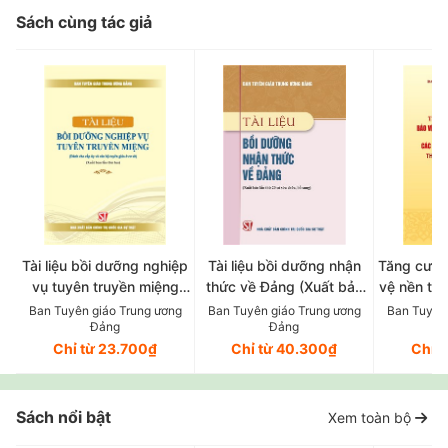
Sách cùng tác giả
Tài liệu bồi dưỡng nghiệp
Tài liệu bồi dưỡng nhận
Tăng cườn
vụ tuyên truyền miệng
thức về Đảng (Xuất bản
vệ nền tả
(Dành cho cấp ủy và cán
lần thứ 20 có sửa chữa,
Đảng, đấu
Ban Tuyên giáo Trung ương
Ban Tuyên giáo Trung ương
Ban Tuyên
Đảng
Đảng
bộ tuyên giáo ở cơ sở)
bổ sung)
các quan 
Chỉ từ 23.700₫
Chỉ từ 40.300₫
Chỉ 
(Xuất bản lần thứ hai)
thù địch 
Nghị quyế
củ
Sách nổi bật
Xem toàn bộ