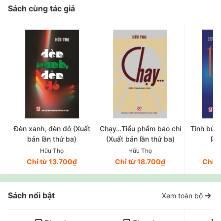
Sách cùng tác giả
Đèn xanh, đèn đỏ (Xuất
Chạy…Tiểu phẩm báo chí
Tình bút
bản lần thứ ba)
(Xuất bản lần thứ ba)
lần
Hữu Thọ
Hữu Thọ
H
Chỉ từ 13.700₫
Chỉ từ 18.700₫
Chỉ 
Sách nổi bật
Xem toàn bộ