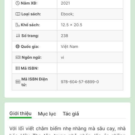
Năm XB:
2021
Loại sách:
Ebook;
Khổ sách:
12.5 x 20.5
Số trang:
238
Quốc gia:
Việt Nam
Ngôn ngữ:
vi
Mã ISBN:
Mã ISBN Điện
978-604-57-6899-0
tử:
Giới thiệu
Mục lục
Tác giả
Với lối viết châm biếm nhẹ nhàng mà sâu cay, nhà