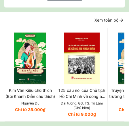
Xem toàn bộ
Kim Vân Kiều chú thích
125 câu nói của Chủ tịch
Truyện T
(Bùi Khánh Diễn chú thích)
Hồ Chí Minh về công an
trường tân
nhân dân (Xuất bản lần
Trần Trọng
Nguyễn Du
Đại tướng, GS. TS. Tô Lâm
Ng
(Chủ biên)
thứ năm, có chỉnh sửa, bổ
Chỉ từ 36.000₫
Chỉ 
Chỉ từ 9.000₫
sung)