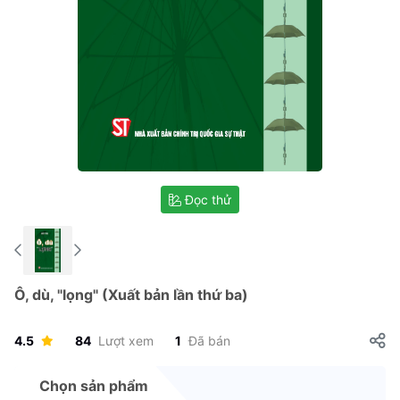
Đọc thử
Ô, dù, "lọng" (Xuất bản lần thứ ba)
4.5
84
Lượt xem
1
Đã bán
Chọn sản phẩm