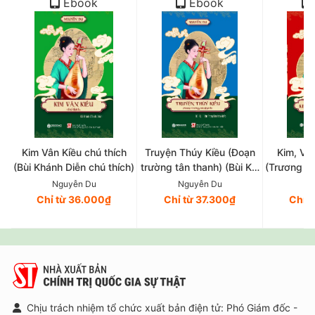
Ebook
Ebook
Kim Vân Kiều chú thích
Truyện Thúy Kiều (Đoạn
Kim, Vân
(Bùi Khánh Diễn chú thích)
trường tân thanh) (Bùi Kỷ,
(Trương V
Trần Trọng Kim hiệu khảo)
và 
Nguyễn Du
Nguyễn Du
Ng
Chỉ từ 36.000₫
Chỉ từ 37.300₫
Chỉ 
Chịu trách nhiệm tổ chức xuất bản điện tử: Phó Giám đốc -